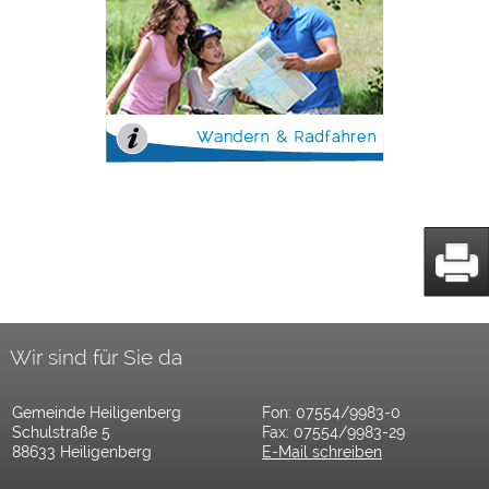
Wir sind für Sie da
Gemeinde Heiligenberg
Fon: 07554/9983-0
Schulstraße 5
Fax: 07554/9983-29
88633 Heiligenberg
E-Mail schreiben