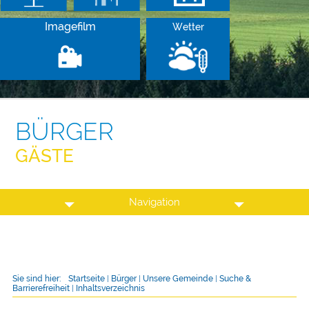
Imagefilm
Wetter
BÜRGER
GÄSTE
Navigation
Sie sind hier:
Startseite
|
Bürger
|
Unsere Gemeinde
|
Suche &
Barrierefreiheit
|
Inhaltsverzeichnis