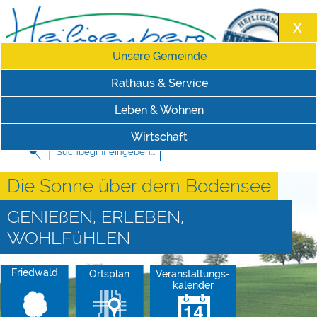
Unsere Gemeinde
Rathaus & Service
Leben & Wohnen
Impressum
|
Datenschutzerklärung
Schriftgröße
Wirtschaft
Die Sonne über dem Bodensee
GENIEßEN, ERLEBEN,
WOHLFüHLEN
Friedwald
Ortsplan
Veranstaltungs-
kalender