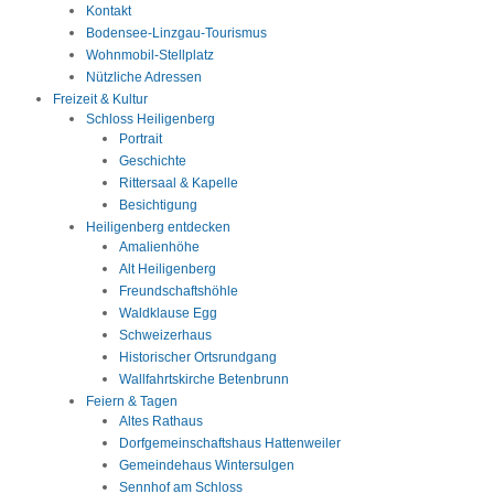
Kontakt
Bodensee-Linzgau-Tourismus
Wohnmobil-Stellplatz
Nützliche Adressen
Freizeit & Kultur
Schloss Heiligenberg
Portrait
Geschichte
Rittersaal & Kapelle
Besichtigung
Heiligenberg entdecken
Amalienhöhe
Alt Heiligenberg
Freundschaftshöhle
Waldklause Egg
Schweizerhaus
Historischer Ortsrundgang
Wallfahrtskirche Betenbrunn
Feiern & Tagen
Altes Rathaus
Dorfgemeinschaftshaus Hattenweiler
Gemeindehaus Wintersulgen
Sennhof am Schloss