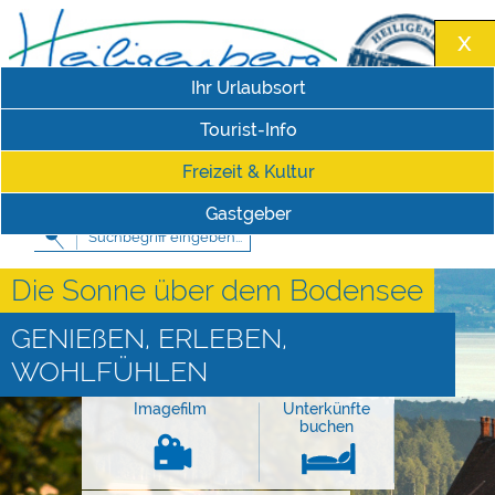
Ihr Urlaubsort
Tourist-Info
Freizeit & Kultur
Impressum
|
Datenschutzerklärung
Schriftgröße
Gastgeber
Die Sonne über dem Bodensee
GENIEßEN, ERLEBEN,
WOHLFÜHLEN
Imagefilm
Unterkünfte
buchen