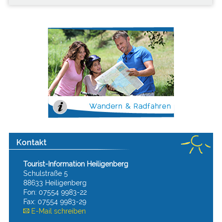
Kontakt
Tourist-Information Heiligenberg
Schulstraße 5
88633 Heiligenberg
Fon: 07554 9983-22
Fax: 07554 9983-29
E-Mail schreiben