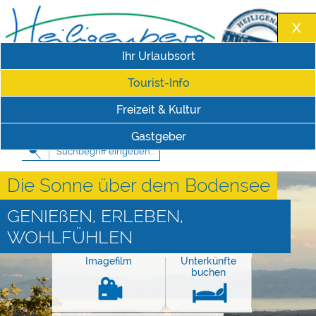
Ihr Urlaubsort
Tourist-Info
Freizeit & Kultur
Impressum
|
Datenschutzerklärung
Schriftgröße
Gastgeber
Die Sonne über dem Bodensee
GENIEßEN, ERLEBEN,
WOHLFÜHLEN
Imagefilm
Unterkünfte
buchen