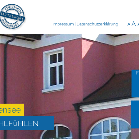
Impressum
|
Datenschutzerklärung
F
ensee
OHLFüHLEN