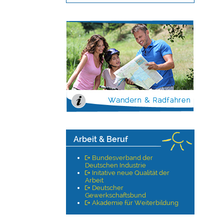
Arbeit & Beruf
Bundesverband der
Deutschen Industrie
Initative neue Qualität der
Arbeit
Deutscher
Gewerkschaftsbund
Akademie für Weiterbildung