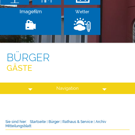
Imagefilm
Wetter
BÜRGER
GÄSTE
Navigation
Sie sind hier:
Startseite
|
Bürger
|
Rathaus & Service
|
Archiv
Mitteilungsblatt