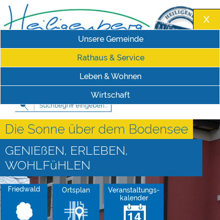
Unsere Gemeinde
Rathaus & Service
Leben & Wohnen
Impressum
|
Datenschutzerklärung
Schriftgröße
Wirtschaft
Die Sonne über dem Bodensee
GENIEßEN, ERLEBEN,
WOHLFüHLEN
Friedwald
Ortsplan
Veranstaltungs-
kalender