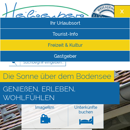
Ihr Urlaubsort
Tourist-Info
Freizeit & Kultur
Impressum
|
Datenschutzerklärung
Schriftgröße
Gastgeber
Die Sonne über dem Bodensee
GENIEßEN, ERLEBEN,
WOHLFÜHLEN
Imagefilm
Unterkünfte
buchen