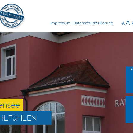
Impressum
|
Datenschutzerklärung
F
ensee
OHLFüHLEN