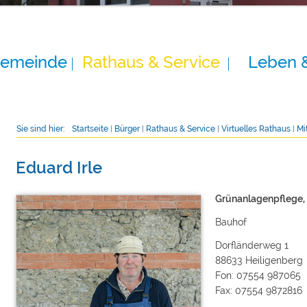
Gemeinde
Rathaus & Service
Leben 
Sie sind hier:
Startseite
|
Bürger
|
Rathaus & Service
|
Virtuelles Rathaus
|
Mi
Eduard Irle
Grünanlagenpflege, 
Bauhof
Dorfländerweg 1
88633 Heiligenberg
Fon: 07554 987065
Fax: 07554 9872816