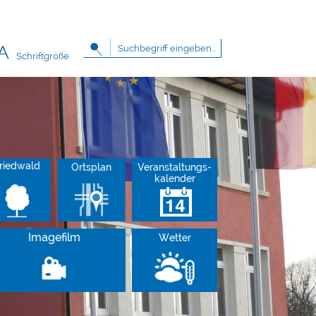
Schriftgröße
riedwald
Ortsplan
Veranstaltungs-
kalender
Imagefilm
Wetter