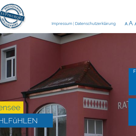
Impressum
|
Datenschutzerklärung
F
ensee
OHLFüHLEN