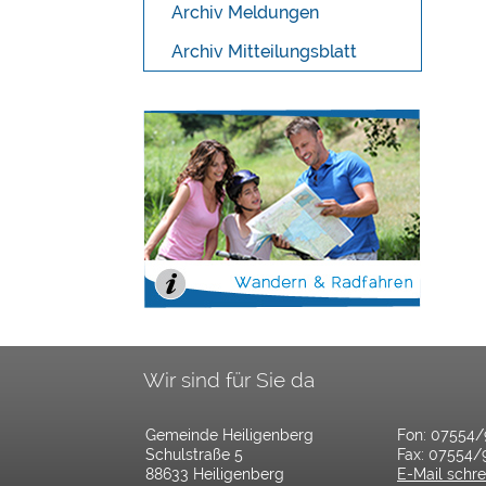
Archiv Meldungen
Archiv Mitteilungsblatt
Wir sind für Sie da
Gemeinde Heiligenberg
Fon: 07554
Schulstraße 5
Fax: 07554/
88633 Heiligenberg
E-Mail schr