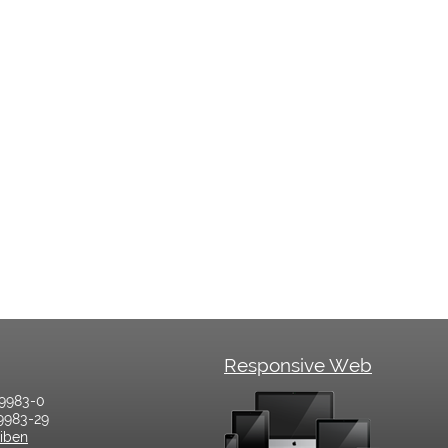
Responsive Web
/9983-0
9983-29
eiben