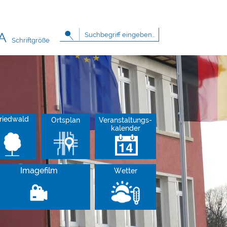
Schriftgröße
riedwald
Ortsplan
Veranstaltungs-
kalender
Imagefilm
Wetter