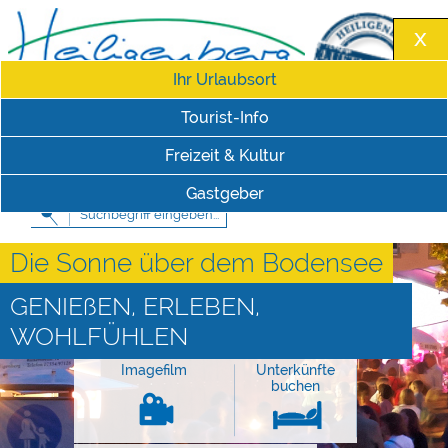
Ihr Urlaubsort
Tourist-Info
Freizeit & Kultur
Impressum
|
Datenschutzerklärung
Schriftgröße
Gastgeber
Die Sonne über dem Bodensee
GENIEßEN, ERLEBEN,
WOHLFÜHLEN
Imagefilm
Unterkünfte
buchen