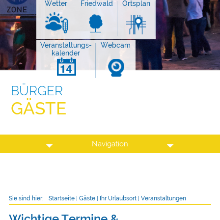
Wetter
Friedwald
Ortsplan
Veranstaltungs-
Webcam
kalender
BÜRGER
GÄSTE
Navigation
Sie sind hier:
Startseite
|
Gäste
|
Ihr Urlaubsort
|
Veranstaltungen
Wichtige Termine &