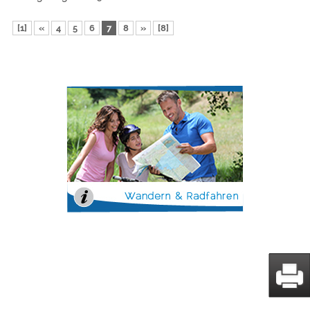
[1]
«
4
5
6
7
8
»
[8]